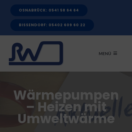
Zum
OSNABRÜCK: 0541 58 64 64
Inhalt
springen
BISSENDORF: 05402 609 60 22
MENÜ
START
Wärmepumpen
LEISTUNGEN
– Heizen mit
Umweltwärme
FÖRDERMITTEL