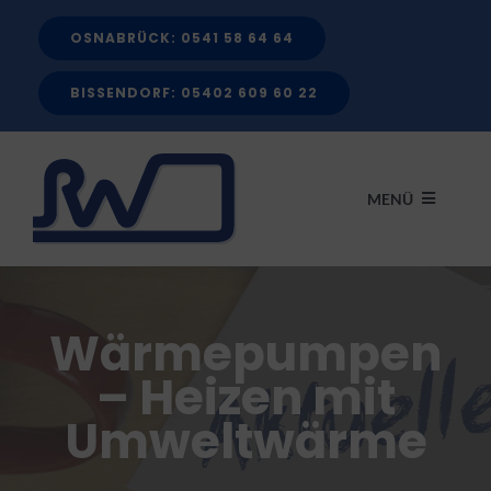
Zum
OSNABRÜCK: 0541 58 64 64
Inhalt
springen
BISSENDORF: 05402 609 60 22
MENÜ
START
Wärmepumpen
LEISTUNGEN
– Heizen mit
Umweltwärme
FÖRDERMITTEL