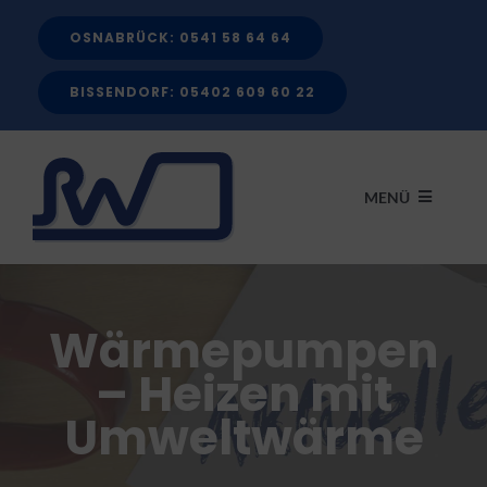
Zum
OSNABRÜCK: 0541 58 64 64
Inhalt
springen
BISSENDORF: 05402 609 60 22
MENÜ
START
Wärmepumpen
LEISTUNGEN
– Heizen mit
Umweltwärme
FÖRDERMITTEL