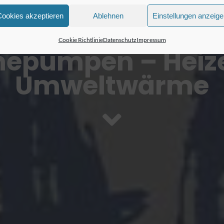
Cookies akzeptieren
Ablehnen
Einstellungen anzeig
Cookie Richtlinie
Datenschutz
Impressum
epumpen – Heize
Umweltwärme