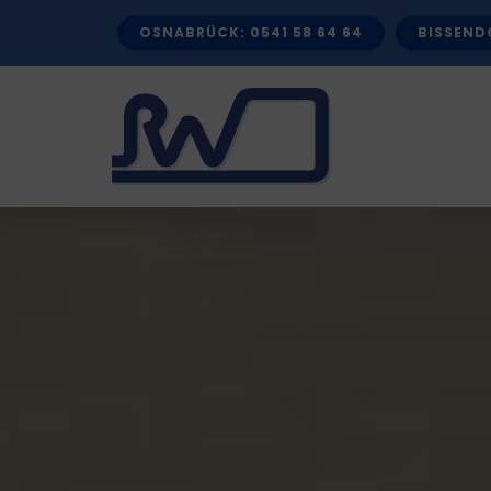
Zum
OSNABRÜCK: 0541 58 64 64
BISSENDO
Inhalt
springen