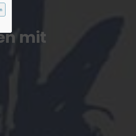
en
n mit