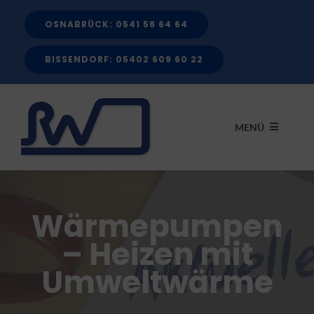
Zum
OSNABRÜCK: 0541 58 64 64
Inhalt
springen
BISSENDORF: 05402 609 60 22
MENÜ
START
Wärmepumpen
LEISTUNGEN
– Heizen mit
Umweltwärme
FÖRDERMITTEL