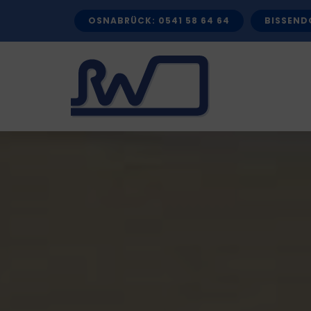
Zum
OSNABRÜCK: 0541 58 64 64
BISSENDO
Inhalt
springen