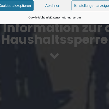
Cookies akzeptieren
Ablehnen
Einstellungen anzeig
Cookie Richtlinie
Datenschutz
Impressum
 Information zur 
Haushaltssperre