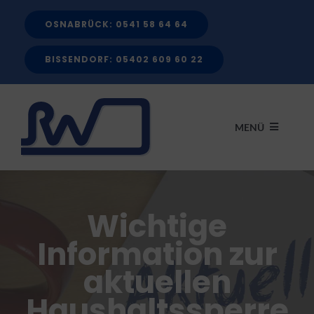
Zum
OSNABRÜCK: 0541 58 64 64
Inhalt
springen
BISSENDORF: 05402 609 60 22
MENÜ
START
Wichtige
LEISTUNGEN
Information zur
aktuellen
FÖRDERMITTEL
Haushaltssperre