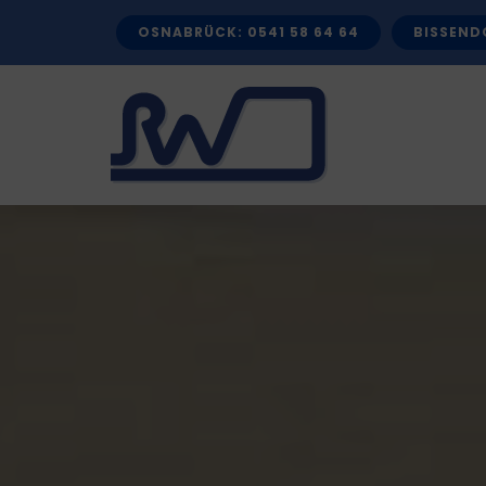
Zum
OSNABRÜCK: 0541 58 64 64
BISSENDO
Inhalt
springen