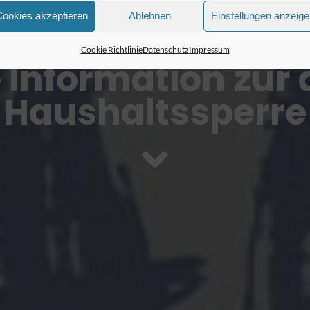
Cookies akzeptieren
Ablehnen
Einstellungen anzeig
Cookie Richtlinie
Datenschutz
Impressum
 Information zur 
Haushaltssperre