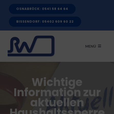
Zum
OSNABRÜCK: 0541 58 64 64
Inhalt
springen
BISSENDORF: 05402 609 60 22
MENÜ
START
Wichtige
LEISTUNGEN
Information zur
aktuellen
FÖRDERMITTEL
Haushaltssperre