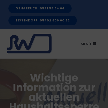
Zum
OSNABRÜCK: 0541 58 64 64
Inhalt
springen
BISSENDORF: 05402 609 60 22
MENÜ
START
Wichtige
LEISTUNGEN
Information zur
aktuellen
FÖRDERMITTEL
Haushaltssperre