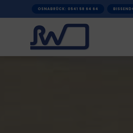
Zum
OSNABRÜCK: 0541 58 64 64
BISSENDO
Inhalt
springen