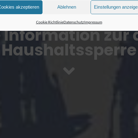
Cookies akzeptieren
Ablehnen
Einstellungen anzeig
Cookie Richtlinie
Datenschutz
Impressum
 Information zur 
Haushaltssperre