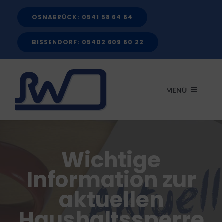
Zum
OSNABRÜCK: 0541 58 64 64
Inhalt
springen
BISSENDORF: 05402 609 60 22
MENÜ
START
Wichtige
LEISTUNGEN
Information zur
aktuellen
FÖRDERMITTEL
Haushaltssperre