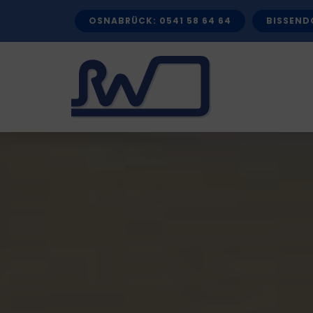
Zum
OSNABRÜCK: 0541 58 64 64
BISSENDO
Inhalt
springen