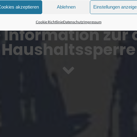
Cookies akzeptieren
Ablehnen
Einstellungen anzeig
Cookie Richtlinie
Datenschutz
Impressum
 Information zur 
Haushaltssperre