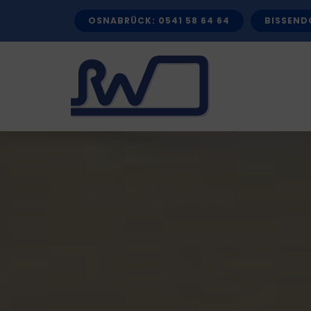
Zum
OSNABRÜCK: 0541 58 64 64
BISSENDO
Inhalt
springen