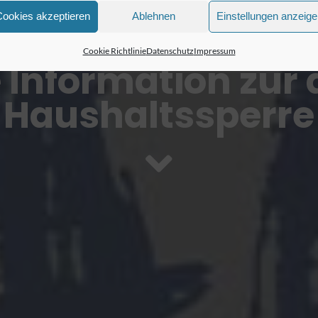
Cookies akzeptieren
Ablehnen
Einstellungen anzeig
Cookie Richtlinie
Datenschutz
Impressum
 Information zur 
Haushaltssperre