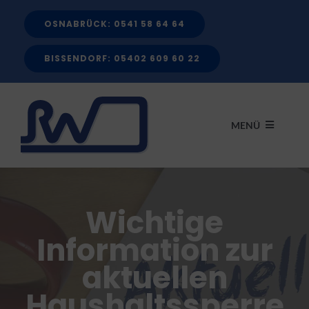
Zum
OSNABRÜCK: 0541 58 64 64
Inhalt
springen
BISSENDORF: 05402 609 60 22
MENÜ
START
Wichtige
LEISTUNGEN
Information zur
aktuellen
FÖRDERMITTEL
Haushaltssperre