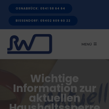
Zum
OSNABRÜCK: 0541 58 64 64
Inhalt
springen
BISSENDORF: 05402 609 60 22
MENÜ
START
Wichtige
LEISTUNGEN
Information zur
aktuellen
FÖRDERMITTEL
Haushaltssperre